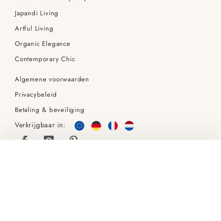
Japandi Living
Artful Living
Organic Elegance
Contemporary Chic
Algemene voorwaarden
Privacybeleid
Betaling & beveiliging
Verkrijgbaar in:
Burst-wandklok, kristal
€ 119
€ 129
IN WINKELWAGEN
Je bespaart
8
% (
€ 10
)
Copyright © 2026 Furnicher. All rights reserved