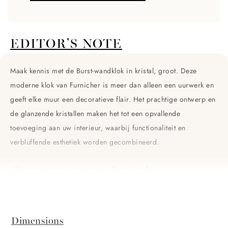
EDITOR’S NOTE
Maak kennis met de Burst-wandklok in kristal, groot. Deze
moderne klok van Furnicher is meer dan alleen een uurwerk en
geeft elke muur een decoratieve flair. Het prachtige ontwerp en
de glanzende kristallen maken het tot een opvallende
toevoeging aan uw interieur, waarbij functionaliteit en
verbluffende esthetiek worden gecombineerd.
Glamoureus ontwerp, boeiende
aanwezigheid
De Burst Wandklok valt op door zijn expressieve,
onderscheidende ontwerp, met glanzende kristallen die een
Dimensions
luxueus tintje geven aan de moderne uitstraling. Deze klok is