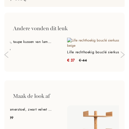
Andere vonden dit leuk
Alan Kussen, taupe kussen van lamsvacht Ø35 cm
€ 69
Lille rechthoekig bouclé sierkussen, beige
€ 37
€ 44
Maak de look af
Venice eetkamerstoel, zwart velvet met zwart onderstel
€ 189