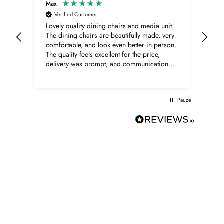
Max
Ano
Verified Customer
V
Lovely quality dining chairs and media unit.
Bure
rugl
The dining chairs are beautifully made, very
Sup
comfortable, and look even better in person.
The quality feels excellent for the price,
delivery was prompt, and communication
was very good throughout. The media unit is
also lovely, with a beautiful walnut finish,
elegant shape, and excellent overall quality.
Pauze