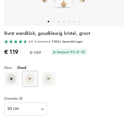
Ga
Burst wandklok, goudkleurig kristal, groot
naar
het
4,8 Uitstekend
9500+ beoordelingen
begin
van
€ 119
€ 129
Je bespaart
8
% (
€ 10
)
de
afbeeldingen-
gallerij
Kleur
Goud
Diameter Ø