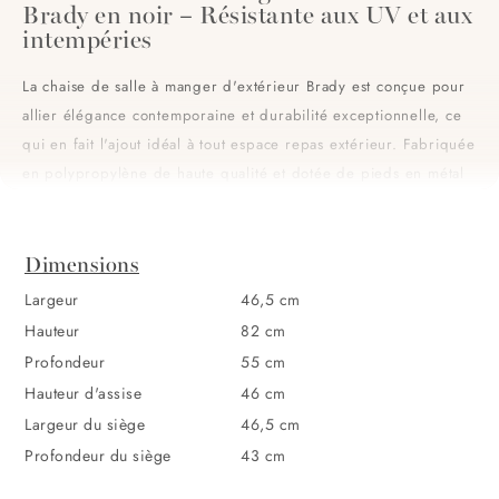
Brady en noir – Résistante aux UV et aux
intempéries
La chaise de salle à manger d'extérieur Brady est conçue pour
allier élégance contemporaine et durabilité exceptionnelle, ce
qui en fait l'ajout idéal à tout espace repas extérieur. Fabriquée
en polypropylène de haute qualité et dotée de pieds en métal
robustes, cette chaise est à la fois légère et solide. Ses
propriétés résistantes aux intempéries et aux UV garantissent
Dimensions
qu'elle conserve son allure épurée face aux éléments, tout en
offrant un confort durable tout au long de l'année. Son design
Largeur
46,5 cm
empilable permet un rangement facile, ce qui la rend parfaite
Hauteur
82 cm
pour les terrasses, les balcons et les espaces repas en jardin.
Profondeur
55 cm
Hauteur d'assise
46 cm
Matériaux haut de gamme pour un look
Largeur du siège
46,5 cm
audacieux & moderne
Profondeur du siège
43 cm
Conçue en polypropylène résistant, la chaise Brady est