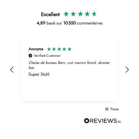
Excellent
4,89
basé sur
10 550
commentaires
Anonyme
Wol
Verified Customer
V
it.
Chaise de bureau Bern, cuir marron foncé, dossier
Chai
bas
ery
Erg 
Super Stuhl
son.
n
ty.
Pause