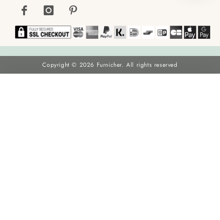
Copyright © 2026 Furnicher. All rights reserved
Chaise de salle à manger extérieure Brady en noir, 4 pièces
75 €
109 €
Vendu en lot de 4:
300
AJOUTER AU PANIER
Économisez
31
% (
34 €
)