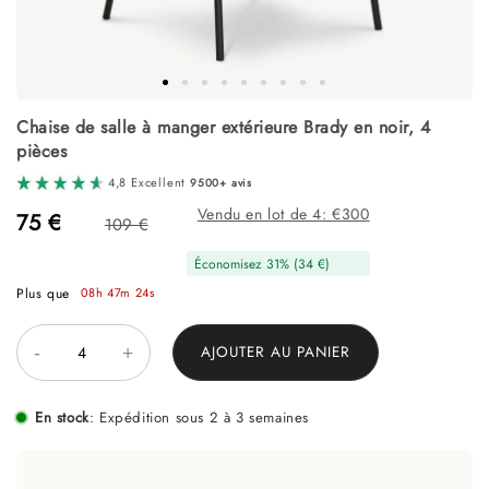
Passer
Chaise de salle à manger extérieure Brady en noir, 4
au
début
pièces
de
4,8 Excellent
9500+ avis
la
Galerie
Vendu en lot de 4:
300
75 €
109 €
d’images
Économisez
31
% (
34 €
)
Plus que
08h 47m 23s
-
+
AJOUTER AU PANIER
En stock
:
Expédition sous 2 à 3 semaines