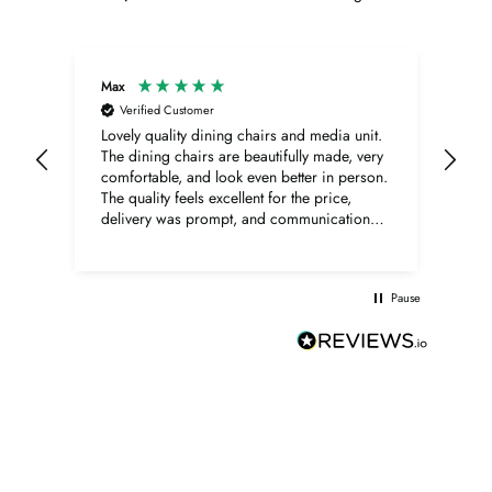
Highlights
Max
Ano
Tischplatte mit Walnussfurnier und eleganter
Verified Customer
V
Holzmaserung
Lovely quality dining chairs and media unit.
Bern
The dining chairs are beautifully made, very
Sup
Ø120 cm – bietet Platz für bis zu 4 Personen
comfortable, and look even better in person.
The quality feels excellent for the price,
Konische Beine für eine minimalistische Silhouette
delivery was prompt, and communication
was very good throughout. The media unit is
Pflegeleichte Oberfläche – praktisch für den täglichen
also lovely, with a beautiful walnut finish,
elegant shape, and excellent overall quality.
Einsatz
Pause
Perfekt kombinierbar mit India Stühlen in verschiedenen
Farben