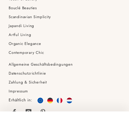
Bouclé Beauties
Scandinavian Simplicity
Japandi Living
Artful Living
Organic Elegance
Contemporary Chic
Allgemeine Geschäftsbedingungen
Datenschutzrichtlinie
Zahlung & Sicherheit
Impressum
Erhältlich in:
India Runder Esstisch, Walnuss – Ø120 cm
379 €
449 €