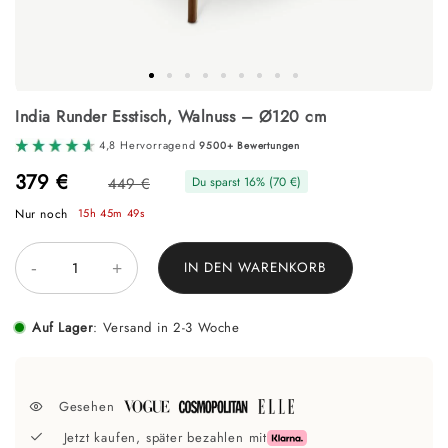
Zum
India Runder Esstisch, Walnuss – Ø120 cm
Anfang
der
4,8 Hervorragend
9500+ Bewertungen
Bildgalerie
springen
379 €
449 €
Du sparst
16
% (
70 €
)
Nur noch
15h 45m 49s
-
+
IN DEN WARENKORB
Auf Lager
:
Versand in 2-3 Woche
Gesehen
Jetzt kaufen, später bezahlen mit