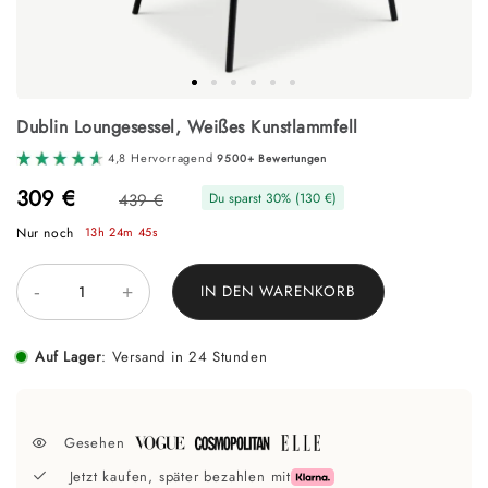
Zum
Dublin Loungesessel, Weißes Kunstlammfell
Anfang
der
4,8 Hervorragend
9500+ Bewertungen
Bildgalerie
springen
309 €
439 €
Du sparst
30
% (
130 €
)
Nur noch
13h 24m 44s
-
+
IN DEN WARENKORB
Auf Lager
:
Versand in 24 Stunden
Gesehen
Jetzt kaufen, später bezahlen mit