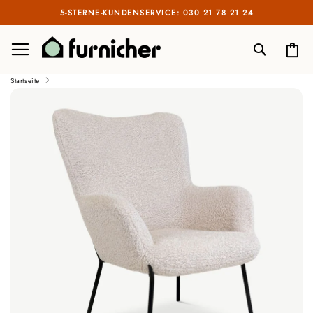
5-STERNE-KUNDENSERVICE: 030 21 78 21 24
NAVIGATION UMSCHALTEN
Me
SEARCH
Startseite
Zum
Ende
der
Bildgalerie
springen