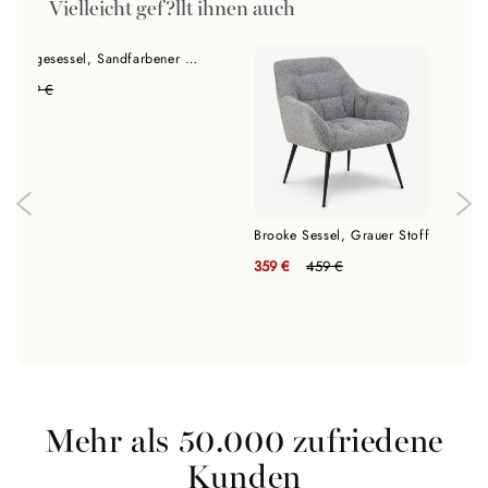
Vielleicht gef?llt ihnen auch
Rabat Loungesessel, Sandfarbener Stoff
€
899 €
Brooke Sessel, Grauer Stoff
359 €
459 €
Mehr als 50.000 zufriedene
Kunden