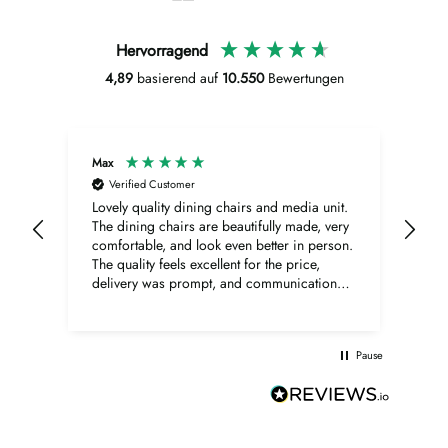
Hervorragend
4,89
basierend auf
10.550
Bewertungen
Max
Ano
Verified Customer
V
Lovely quality dining chairs and media unit.
Bern
The dining chairs are beautifully made, very
Sup
comfortable, and look even better in person.
The quality feels excellent for the price,
delivery was prompt, and communication
was very good throughout. The media unit is
also lovely, with a beautiful walnut finish,
elegant shape, and excellent overall quality.
Pause